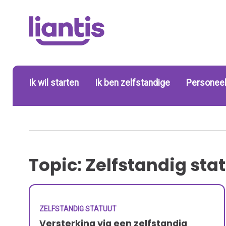
Ik wil starten
Ik ben zelfstandige
Personeel
Topic: Zelfstandig sta
ZELFSTANDIG STATUUT
Versterking via een zelfstandig