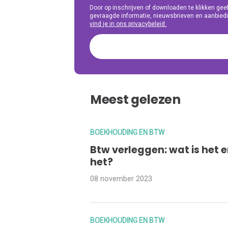
Door op inschrijven of downloaden te klikken g
gevraagde informatie, nieuwsbrieven en aanbiedi
vind je in ons privacybeleid.
Meest gelezen
BOEKHOUDING EN BTW
Btw verleggen: wat is het 
het?
08 november 2023
BOEKHOUDING EN BTW