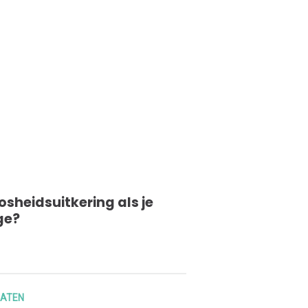
sheidsuitkering als je
ge?
LATEN