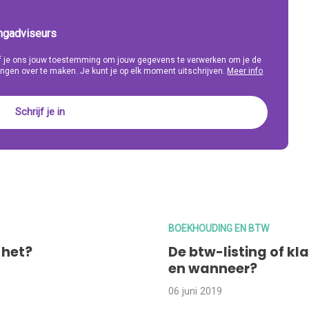
ingadviseurs
eef je ons jouw toestemming om jouw gegevens te verwerken om je de
ngen over te maken. Je kunt je op elk moment uitschrijven.
Meer info
BOEKHOUDING EN BTW
 het?
De btw-listing of kla
en wanneer?
06 juni 2019