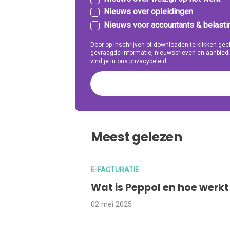
Nieuws over opleidingen
Nieuws voor accountants & belast
Door op inschrijven of downloaden te klikken g
gevraagde informatie, nieuwsbrieven en aanbiedi
vind je in ons privacybeleid.
Meest gelezen
E-FACTURATIE
Wat is Peppol en hoe werkt
02 mei 2025