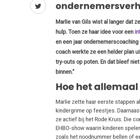
ondernemersverha
Marlie
van Gils
wist al langer dat z
hulp.
T
oen ze haar idee voor een
i
en
een jaar
ondernemerscoaching
coach werkte ze een
helder plan ui
try-outs op poten
.
En dat bleef niet
binnen
.
”
Hoe het allemaal
Marlie zette haar eerste stappen a
kindergrime op feestjes. Daarnaa
ze actief bij het Rode Kruis. Die 
EHBO-show waarin kinderen spelend
zoals het noodnummer bellen of e