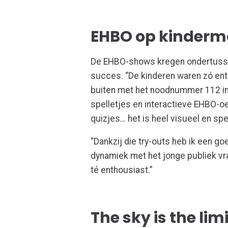
EHBO op kinderm
De EHBO-shows kregen ondertusse
succes. “De kinderen waren zó enth
buiten met het noodnummer 112 in 
spelletjes en interactieve EHBO-oe
quizjes… het is heel visueel en spe
“Dankzij die try-outs heb ik een g
dynamiek met het jonge publiek vr
té enthousiast.”
The sky is the lim