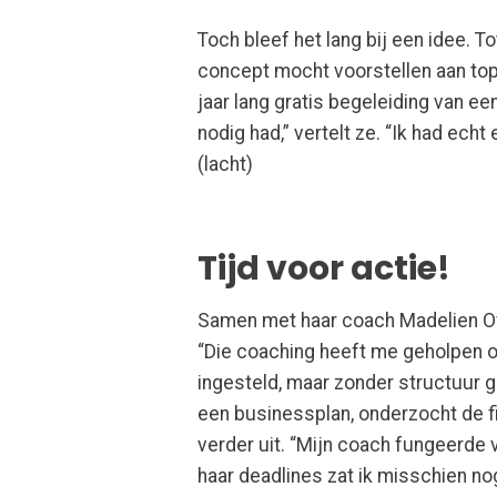
Toch bleef het lang bij een idee. 
concept mocht voorstellen aan top
jaar lang gratis begeleiding van e
nodig had,” vertelt ze. “Ik had ech
(lacht)
Tijd voor actie!
Samen met
haar coach
Madelien
O
“Die coaching heeft me geholpen om
ingesteld, maar zonder structuur g
een businesspla
n
, onderzocht
de
verder uit
. “Mijn coach
fungeerde v
haar deadlines zat ik misschien nog