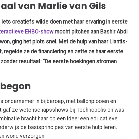
al van Marlie van Gils
e iets creatiefs wilde doen met haar ervaring in eerste
nteractieve EHBO-show
mocht pitchen aan
Bashir
Abdi
won,
ging het plots snel
.
Met
de hulp van
haar
Liantis
-
t
, regelde ze de financiering
en
zette
ze haar eerste
 zonder resultaat: “
De eerste boekingen stromen
 begon
ls ondernemer in bijberoep, met ballonplooien en
st gaf ze wetenschapsshows bij Technopolis en was
combinatie bracht haar op een idee: een educatieve
erwijs de basisprincipes van eerste hulp leren,
en wond verzorgen.