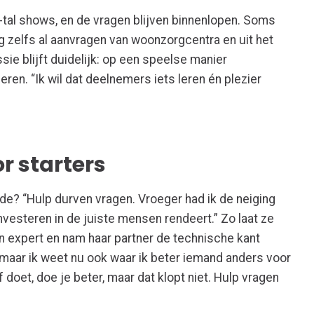
-tal
shows,
en de vragen blijven binnenlopen.
Soms
g
zelfs al aanvragen van woonzorgcentra en
uit het
ie blijft duidelijk: op een speelse manier
leren
.
“Ik wil dat
deelnemers
iets leren én plezier
or starters
erde? “Hulp durven vragen. Vroeger had ik de neiging
investeren in de juiste mensen rendeert.” Zo laat ze
n expert en nam haar partner de technische kant
 maar ik weet nu ook waar ik beter iemand anders voor
lf doet, doe je beter, maar dat klopt niet. Hulp vragen