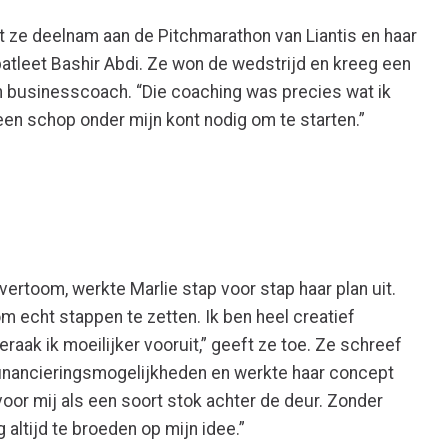
Tot ze deelnam aan de Pitchmarathon van Liantis en haar
atleet Bashir Abdi. Ze won de wedstrijd en kreeg een
en businesscoach. “Die coaching was precies wat ik
t een schop onder mijn kont nodig om te starten.”
vertoom,
werkte
Marlie
stap voor stap haar plan uit.
 echt stappen te zetten. Ik ben heel creatief
eraak ik moeilijk
er
vooruit
,”
geeft ze toe.
Ze
schreef
financieringsmogelijkheden en
werkte haar concept
oor mij als een soort stok achter de deur. Zonder
 altijd te broeden op mijn idee.”