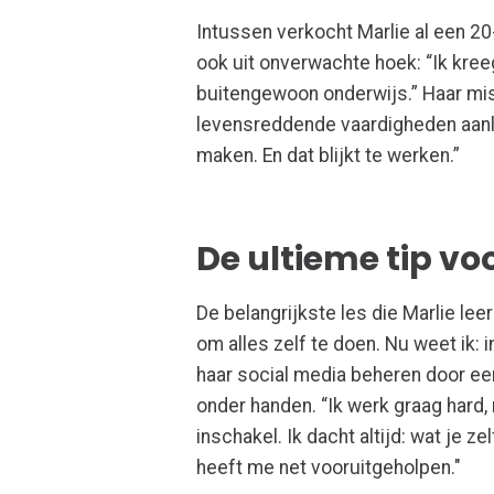
Intussen verkocht
Marlie
al
een 20
ook uit onverwachte hoek:
“Ik
kree
buitengewoon onderwijs.” Haar miss
levensreddende vaardigheden
aan
maken. En dat
blijkt te werken
.”
De ultieme tip vo
De belangrijkste les die Marlie le
om alles zelf te doen. Nu weet ik: 
haar social media beheren door ee
onder handen. “Ik werk graag hard,
inschakel. Ik dacht altijd: wat je ze
heeft me net vooruitgeholpen."