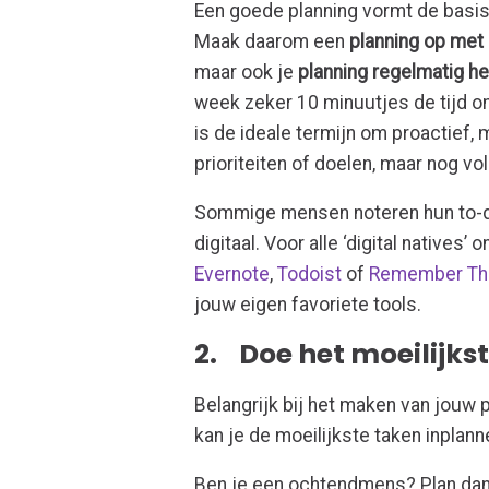
Een goede planning vormt de basis 
Maak daarom een
planning op met
maar ook je
planning regelmatig h
week zeker 10 minuutjes de tijd o
is de ideale termijn om proactief, 
prioriteiten of doelen, maar nog v
Sommige mensen noteren hun to-do
digitaal. Voor alle ‘digital natives’
Evernote
,
Todoist
of
Remember The
jouw eigen favoriete tools.
2. Doe het moeilijks
Belangrijk bij het maken van jouw 
kan je de moeilijkste taken inpla
Ben je een ochtendmens? Plan dan di