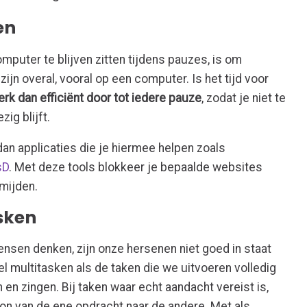
en
mputer te blijven zitten tijdens pauzes, is om
zijn overal, vooral op een computer. Is het tijd voor
rk dan efficiënt door tot iedere pauze
, zodat je niet te
ig blijft.
dan applicaties die je hiermee helpen zoals
sD
. Met deze tools blokkeer je bepaalde websites
rmijden.
sken
mensen denken, zijn onze hersenen niet goed in staat
 multitasken als de taken die we uitvoeren volledig
 en zingen. Bij taken waar echt aandacht vereist is,
on van de ene opdracht naar de andere. Met als