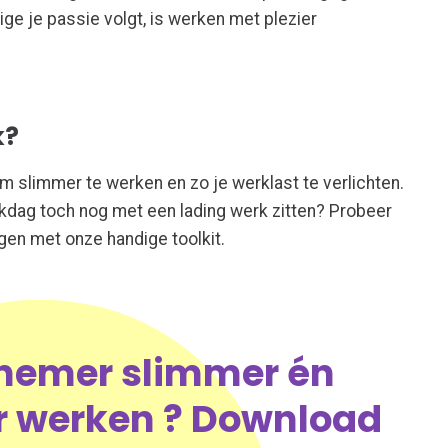
ige je passie volgt, is werken met plezier
k?
 slimmer te werken en zo je werklast te verlichten.
erkdag toch nog met een lading werk zitten? Probeer
ogen met onze handige toolkit.
rnemer slimmer én
r werken ? Download