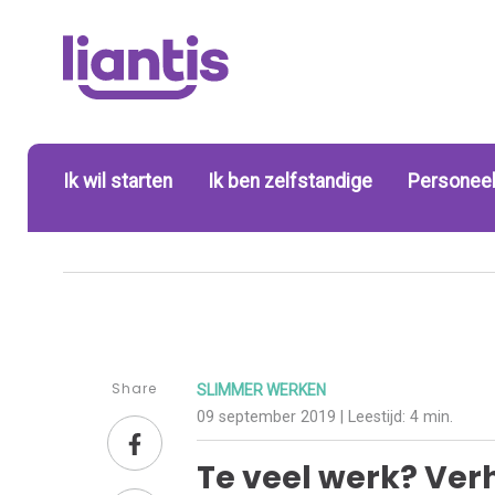
Ik wil starten
Ik ben zelfstandige
Personeel
Share
SLIMMER WERKEN
09 september 2019
| Leestijd:
4 min.
Te veel werk? Verh