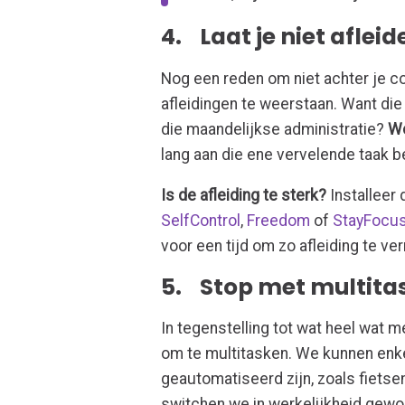
4. Laat je niet afleid
Nog een reden om niet achter je co
afleidingen te weerstaan. Want die 
die maandelijkse administratie?
We
lang aan die ene vervelende taak bez
Is de afleiding te sterk?
Installeer 
SelfControl
,
Freedom
of
StayFocu
voor een tijd om zo afleiding te ve
5. Stop met multita
In tegenstelling tot wat heel wat 
om te multitasken. We kunnen enkel
geautomatiseerd zijn, zoals fietsen
switchen we in werkelijkheid gewo