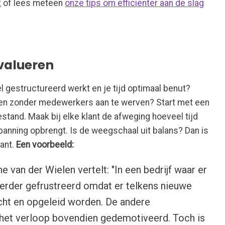
t
of lees meteen
onze tips om efficiënter aan de slag
valueren
el gestructureerd werkt en je tijd optimaal benut?
eien zonder medewerkers aan te werven? Start met een
estand. Maak bij elke klant de afweging hoeveel tijd
spanning opbrengt. Is de weegschaal uit balans? Dan is
lant.
Een voorbeeld:
van der Wielen vertelt: "In een bedrijf waar er
oerder gefrustreerd omdat er telkens nieuwe
t en opgeleid worden. De andere
et verloop bovendien gedemotiveerd. Toch is