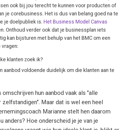
sen ook bij jou terecht te kunnen voor producten of
an je corebusiness. Het is dus van belang goed na te
e je doelpubliek is.
Het Business Model Canvas
pen. Onthoud verder ook dat je businessplan iets
atig kan bijsturen met behulp van het BMC om een
 vragen:
ke klanten zoek ik?
n aanbod voldoende duidelijk om die klanten aan te
omschrijven hun aanbod vaak als "alle
zelfstandigen". Maar dat is wel een heel
ernemingscoach Marianne stelt hen daarom
jou anders? Hoe onderscheid je je van je
volgens vraagt wie hun ideale klant is, blijkt er