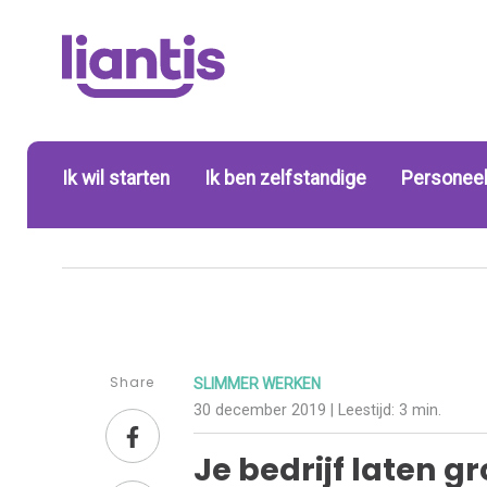
Ik wil starten
Ik ben zelfstandige
Personeel
Share
SLIMMER WERKEN
30 december 2019
| Leestijd:
3 min.
Je bedrijf laten g