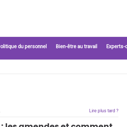
olitique du personnel
Bien-être au travail
Experts-
Lire plus tard ?
.
e : les amendes et comment