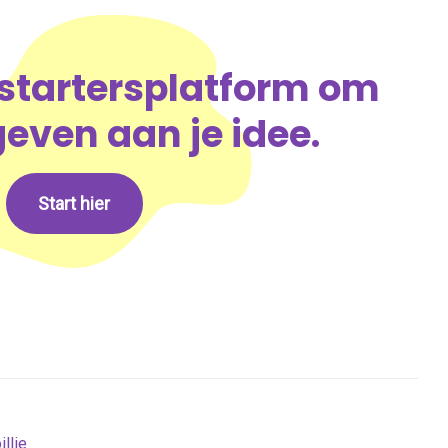
 startersplatform om
even aan je idee.
Start hier
llie