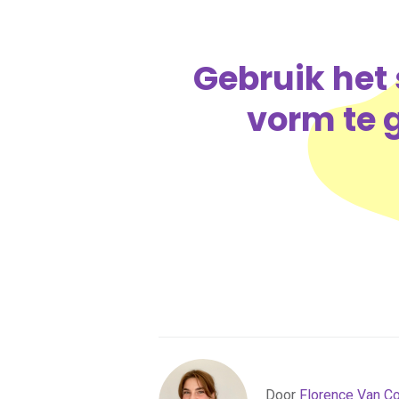
Gebruik het
vorm te g
Door
Florence Van Coi