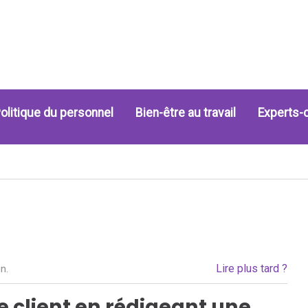
olitique du personnel
Bien-être au travail
Experts-
Lire plus tard ?
n.
 client en rédigeant une