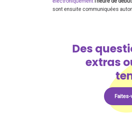
électroniquement
l’heure de début
sont ensuite communiquées autom
Des questi
extras o
te
Faites-