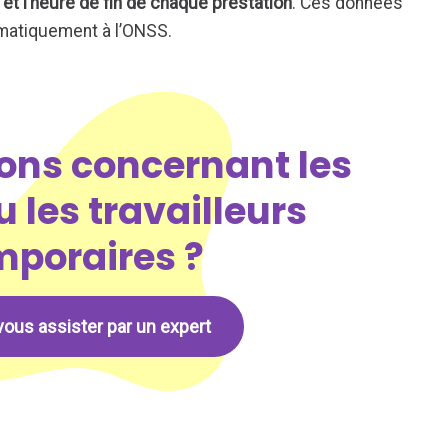
 et l’heure de fin de chaque prestation
. Ces données
atiquement à l’ONSS.
ons concernant les
u les travailleurs
mporaires ?
vous assister par un expert