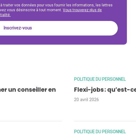
 à traiter vos données pour vous fournir les informations, les lettres
uvez vous désinscrire à tout moment.
Vous trouverez plus de
ialité.
POLITIQUE DU PERSONNEL
er un conseiller en
Flexi-jobs : qu’est-c
20 avril 2026
POLITIQUE DU PERSONNEL