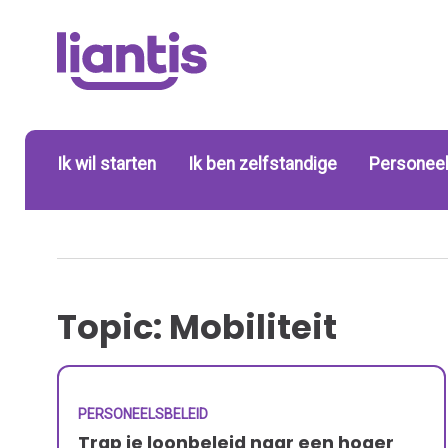
Ik wil starten
Ik ben zelfstandige
Personeel
Topic: Mobiliteit
PERSONEELSBELEID
Trap je loonbeleid naar een hoger