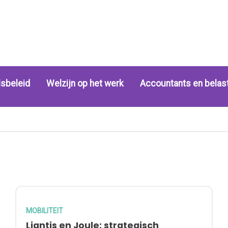
sbeleid
Welzijn op het werk
Accountants en belas
MOBILITEIT
Liantis en Joule: strategisch