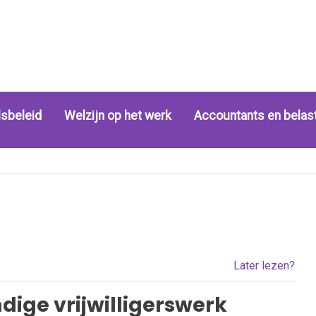
sbeleid
Welzijn op het werk
Accountants en belas
Later lezen?
ndige vrijwilligerswerk