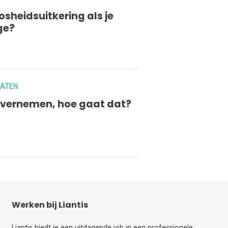
sheidsuitkering als je
ge?
LATEN
vernemen, hoe gaat dat?
Werken bij Liantis
Liantis biedt je een uitdagende job in een professionele