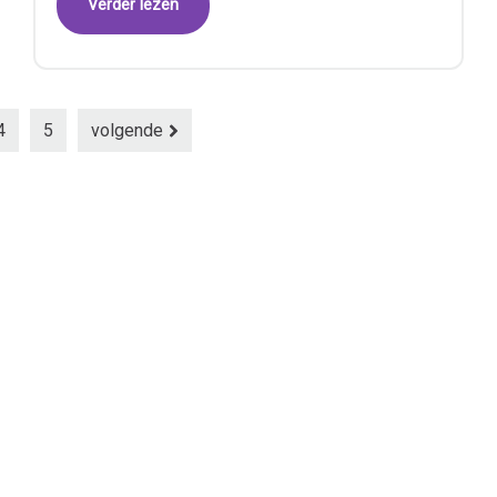
Verder lezen
4
5
volgende