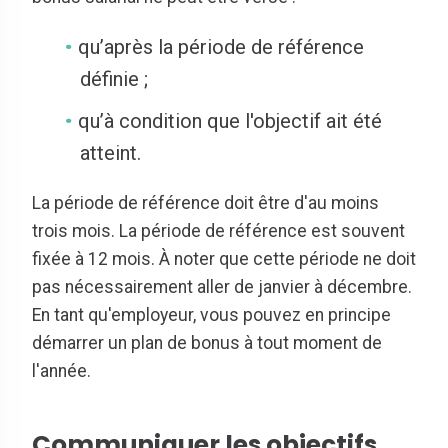
qu’après la période de référence
définie ;
qu’à condition que l'objectif ait été
atteint.
La période de référence doit être d'au moins
trois mois. La période de référence est souvent
fixée à 12 mois. À noter que cette période ne doit
pas nécessairement aller de janvier à décembre.
En tant qu'employeur, vous pouvez en principe
démarrer un plan de bonus à tout moment de
l'année.
Communiquer les objectifs