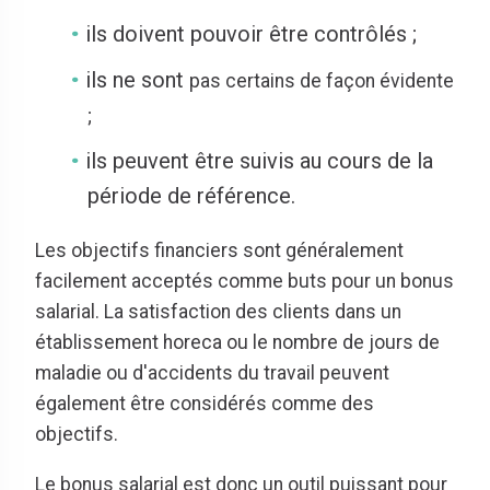
ils doivent pouvoir être contrôlés ;
ils ne sont
pas certains de façon évidente
;
ils peuvent être suivis au cours de la
période de référence.
Les objectifs financiers sont généralement
facilement acceptés comme buts pour un bonus
salarial. La satisfaction des clients dans un
établissement horeca ou le nombre de jours de
maladie ou d'accidents du travail peuvent
également être considérés comme des
objectifs.
Le bonus salarial est donc un outil puissant pour