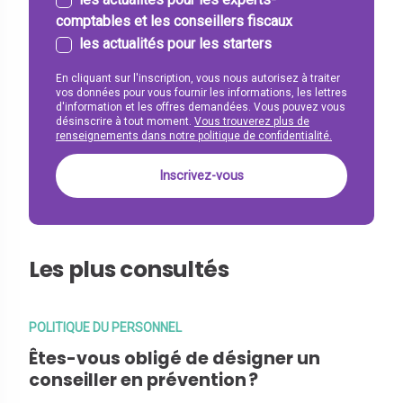
comptables et les conseillers fiscaux
les actualités pour les starters
En cliquant sur l'inscription, vous nous autorisez à traiter
vos données pour vous fournir les informations, les lettres
d'information et les offres demandées. Vous pouvez vous
désinscrire à tout moment.
Vous trouverez plus de
renseignements dans notre politique de confidentialité.
Les plus consultés
POLITIQUE DU PERSONNEL
Êtes-vous obligé de désigner un
conseiller en prévention ?