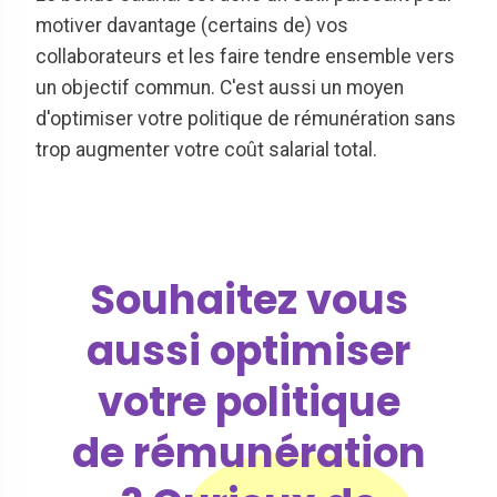
motiver davantage (certains de) vos
collaborateurs et les faire tendre ensemble vers
un objectif commun. C'est aussi un moyen
d'optimiser votre politique de rémunération sans
trop augmenter votre coût salarial total.
Souhaitez vous
aussi optimiser
votre politique
de rémunération