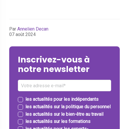
Par
Annelien Decan
07 août 2024
Inscrivez-vous à
notre newsletter
les actualités pour les indépendants
les actualités sur la politique du personnel
les actualités sur le bien-être au travail
les actualités sur les formations
les actualités pour les experts-