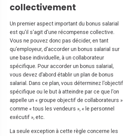
collectivement
Un premier aspect important du bonus salarial
est qu'il s'agit d'une récompense collective.
Vous ne pouvez donc pas décider, en tant
qu'employeur, d'accorder un bonus salarial sur
une base individuelle, à un collaborateur
spécifique. Pour accorder un bonus salarial,
vous devez d’abord établir un plan de bonus
salarial. Dans ce plan, vous déterminez l'objectif
spécifique ou le but à atteindre par ce que l'on
appelle un « groupe objectif de collaborateurs »
comme « tous les vendeurs », « le personnel
exécutif », etc.
La seule exception à cette règle concerne les