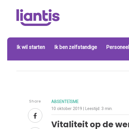
Ik wil starten
Ik ben zelfstandige
Personeel
Share
ABSENTEÏSME
10 oktober 2019
| Leestijd:
3 min.
Vitaliteit op de w