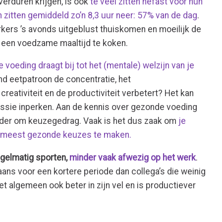
erduren krijgen, is ook
te veel zitten nefast voor hun
zitten gemiddeld zo’n 8,3 uur neer: 57% van de dag
.
kers ’s avonds uitgeblust thuiskomen en moeilijk de
 een voedzame maaltijd te koken.
 voeding draagt bij tot het (mentale) welzijn van je
nd eetpatroon de concentratie, het
eativiteit en de productiviteit verbetert? Het kan
ressie inperken. Aan de kennis over gezonde voeding
eerder om keuzegedrag. Vaak is het dus zaak om
je
 meest gezonde keuzes te maken.
gelmatig sporten,
minder vaak afwezig op het werk
.
gaans voor een kortere periode dan collega’s die weinig
et algemeen ook beter in zijn vel en is productiever