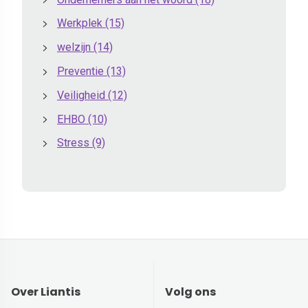
Werkplek
(15)
welzijn
(14)
Preventie
(13)
Veiligheid
(12)
EHBO
(10)
Stress
(9)
Over Liantis
Volg ons