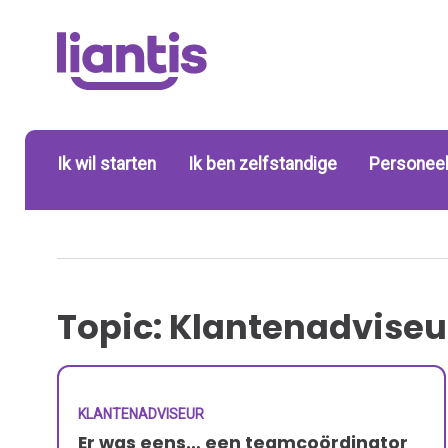
Ik wil starten
Ik ben zelfstandige
Personeel
Topic: Klantenadviseu
KLANTENADVISEUR
Er was eens… een teamcoördinator