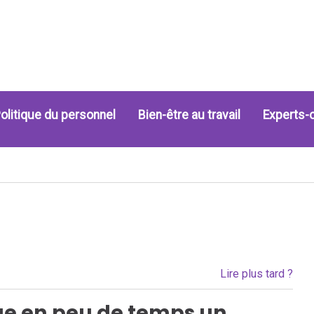
olitique du personnel
Bien-être au travail
Experts-
Lire plus tard ?
ue en peu de temps un