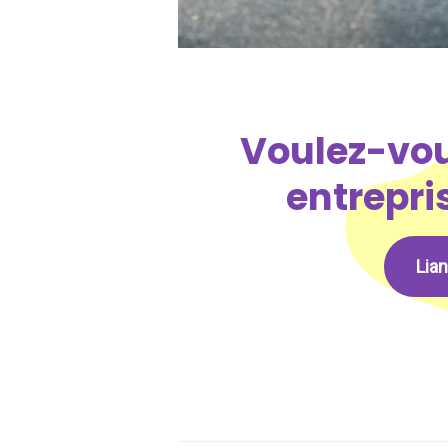
Voulez-vou
entrepri
Lia