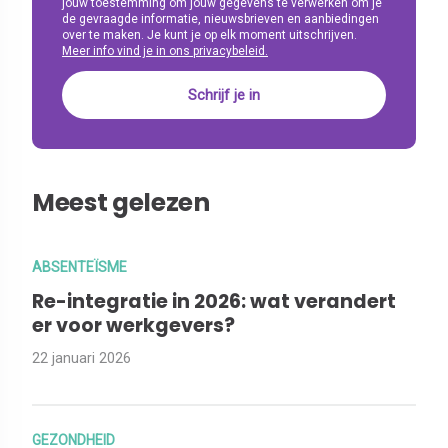
jouw toestemming om jouw gegevens te verwerken om je
de gevraagde informatie, nieuwsbrieven en aanbiedingen
over te maken. Je kunt je op elk moment uitschrijven.
Meer info vind je in ons privacybeleid.
Meest gelezen
ABSENTEÏSME
Re-integratie in 2026: wat verandert
er voor werkgevers?
22 januari 2026
GEZONDHEID