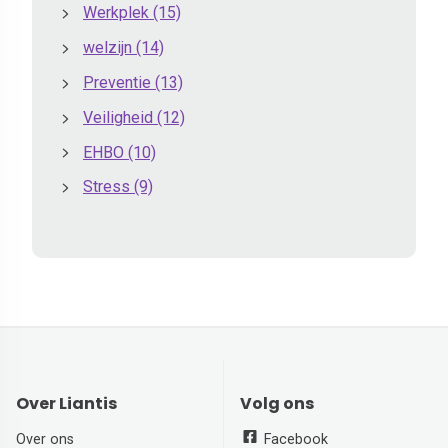
Werkplek
(15)
welzijn
(14)
Preventie
(13)
Veiligheid
(12)
EHBO
(10)
Stress
(9)
Over Liantis
Volg ons
Over ons
Facebook