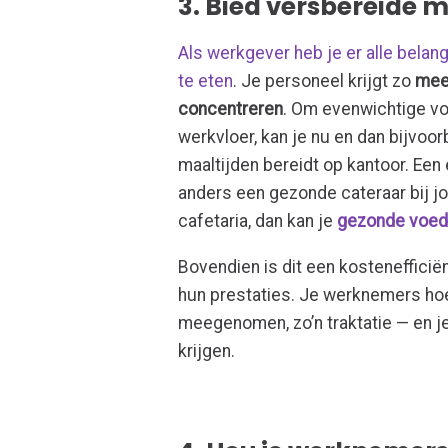
3. Bied versbereide 
Als werkgever heb je er alle bel
te eten
. Je personeel krijgt zo
meer
concentreren
. Om evenwichtige vo
werkvloer, kan je nu en dan bijvoo
maaltijden bereidt op kantoor. Een 
anders een gezonde cateraar bij jou
cafetaria, dan kan je
gezonde voedi
Bovendien is dit een kosteneffici
hun prestaties. Je werknemers ho
meegenomen, zo’n traktatie — en j
krijgen.