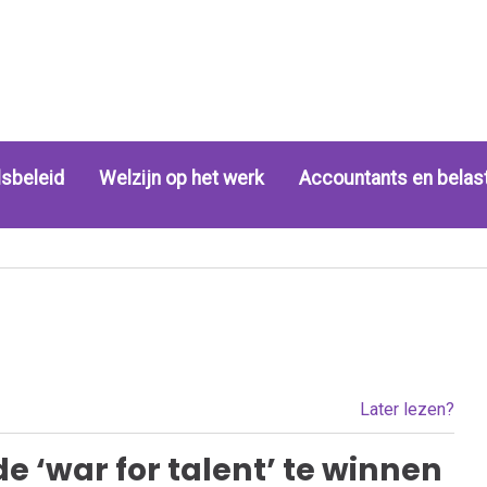
sbeleid
Welzijn op het werk
Accountants en belas
Later lezen?
e ‘war for talent’ te winnen