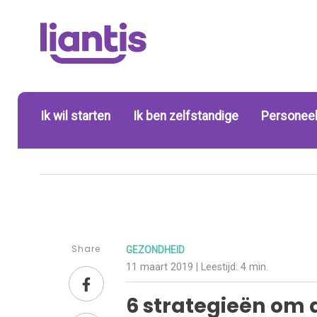
Ik wil starten
Ik ben zelfstandige
Personeel
Share
GEZONDHEID
11 maart 2019
| Leestijd:
4 min.
6 strategieën om d