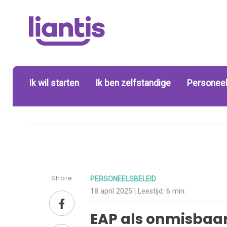
Ik wil starten
Ik ben zelfstandige
Personeel
Share
PERSONEELSBELEID
18 april 2025
| Leestijd:
6 min.
EAP als onmisbaar