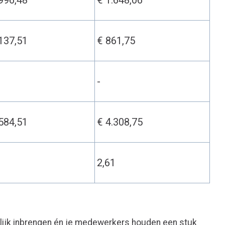
.996,48
€ 1.648,06
.137,51
€ 861,75
-
.584,51
€ 4.308,75
3
2,61
ijk inbrengen én je medewerkers houden een stuk