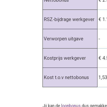
Nettobonus
€ 2
RSZ-bijdrage werkgever
€ 1
Verworpen uitgave
-
Kostprijs werkgever
€ 4
Kost t.o.v nettobonus
1,5
Jij kan de
loonbonus
dus gemakkel