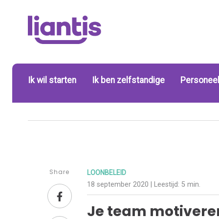
Ik wil starten
Ik ben zelfstandige
Personeel
Share
LOONBELEID
18 september 2020
| Leestijd:
5 min.
Je team motivere