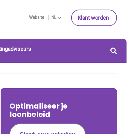
Klant worden
Website
NL
tingadviseurs
Optimaliseer je
loonbeleid
Check onze opleiding