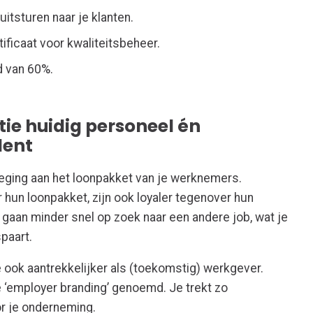
itsturen naar je klanten.
ificaat voor kwaliteitsbeheer.
d van 60%.
tie huidig personeel én
lent
eging aan het loonpakket van je werknemers.
hun loonpakket, zijn ook loyaler tegenover hun
aan minder snel op zoek naar een andere job, wat je
spaart.
ook aantrekkelijker als (toekomstig) werkgever.
e ‘employer branding’ genoemd. Je trekt zo
or je onderneming.