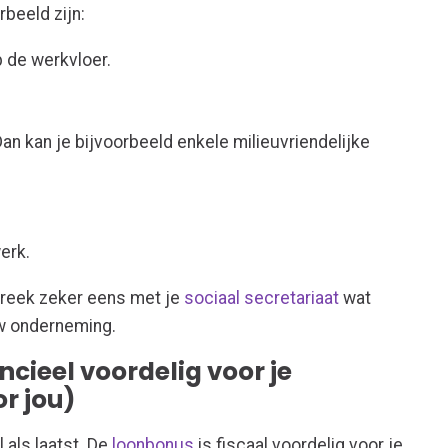
rbeeld zijn:
 de werkvloer.
an kan je bijvoorbeeld enkele milieuvriendelijke
erk.
reek zeker eens met je
sociaal secretariaat
wat
uw onderneming.
ncieel voordelig voor je
r jou)
als laatst. De
loonbonus
is fiscaal voordelig voor je