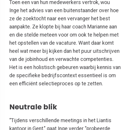
Toen een van hun medewerkers vertrok, wou
Inge
het advies van een buitenstaander over hoe
ze
de
zoektocht naar een vervanger het best
aanpakte.
Ze klopte bij haar coach Marianne aan
en die
stelde
meteen
voor
om ook te helpen met
het opstellen van de va
cature.
Want daar komt
heel wat mee
r
bij kijken da
n
het puur uitschrijven
van de
jobinhoud
en verwachte competenties.
Het is
een holistisch gebeuren
waarbij
kennis van
de specifieke bedrijfs
context
essentieel is om
een efficiënt selectieproces op te zetten.
Neutrale blik
“Tijdens verschillende meetings in het Liantis
kantoor in Gent,” gaat Inge verder “probeerde