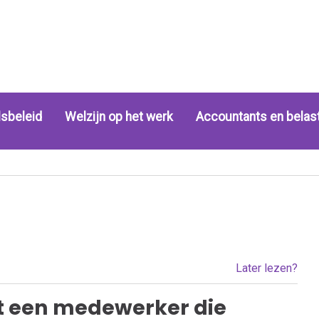
sbeleid
Welzijn op het werk
Accountants en belas
Later lezen?
gt een medewerker die