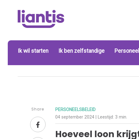
Ik wil starten
Ik ben zelfstandige
Personeel
Share
PERSONEELSBELEID
04 september 2024
| Leestijd:
3 min.
Hoeveel loon krij