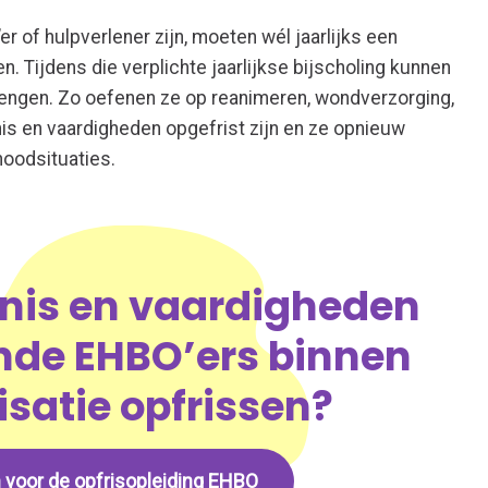
 of hulpverlener zijn, moeten wél jaarlijks een
. Tijdens die verplichte jaarlijkse bijscholing kunnen
brengen. Zo oefenen ze op reanimeren, wondverzorging,
nnis en vaardigheden opgefrist zijn en ze opnieuw
noodsituaties.
nnis en vaardigheden
nde EHBO’ers binnen
isatie opfrissen?
in voor de opfrisopleiding EHBO