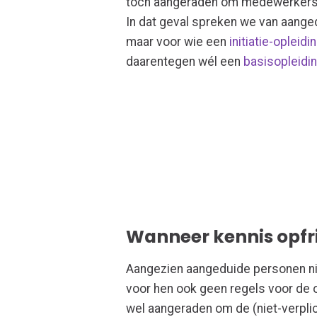
toch aan
geraden
om
medewerkers 
In dat geval spreken we van aang
maar voor wie een
initiatie
-opleidi
daarentegen
w
é
l een
basisopleidi
Wanneer kennis opfr
Aangezien aangeduide personen niet
voor hen ook geen regels voor de o
wel aangeraden om de (niet-verplich