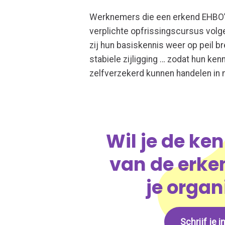
Werknemers die een erkend EHBO’er
verplichte opfrissingscursus volgen
zij hun basiskennis weer op peil 
stabiele zijligging … zodat hun ke
zelfverzekerd kunnen handelen in 
Wil je de ke
van de erke
je organ
Schrijf je 