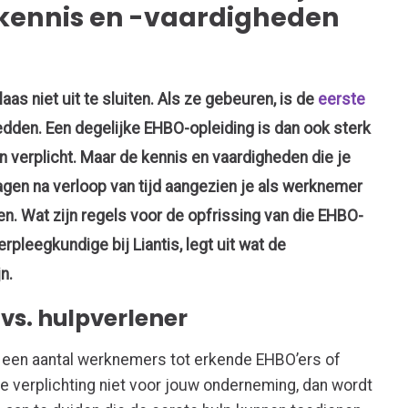
-kennis en -vaardigheden
aas niet uit te sluiten. Als ze gebeuren, is de
eerste
redden.
Een degelijke EHBO-opleiding is dan ook sterk
 verplicht. Maar de k
ennis en vaardigheden
die je
a
gen
na verloop van tijd aangezien je
als werknemer
. Wat zijn regels voor
de opfrissing van die EHBO-
erpleegkundige
bij
Liantis
,
legt uit wat de
jn
.
vs. hulpverlener
om een aantal werknemers tot erkende EHBO’ers
of
ie verplichting niet voor jouw onderneming, dan wordt