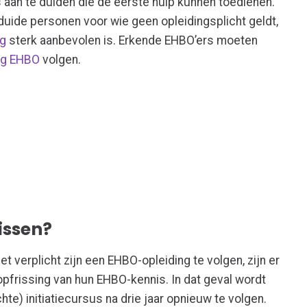
aan te duiden
die de eerste hulp kunnen toedienen
.
eduide personen voor wie geen
opleidingsplicht geldt,
ng
sterk aanbevolen is.
Erkende EHBO’ers moeten
ng EHBO
volgen.
issen?
 verplicht zijn een EHBO-opleiding te volgen, zijn er
pfrissing van hun EHBO-kennis. In dat geval wordt
te) initiatiecursus na drie jaar opnieuw te volgen.