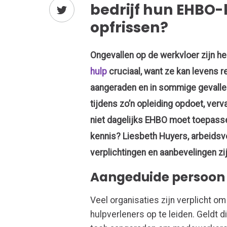
bedrijf hun EHBO
opfrissen?
Ongevallen op de werkvloer zijn hel
hulp
cruciaal, want ze kan levens 
aangeraden en in sommige gevallen
tijdens zo’n opleiding opdoet, verv
niet dagelijks
EHBO moet toepassen
kennis
?
Liesbeth
Huyers
,
arbeidsv
verplichtingen
en aanbevelingen zi
Aangeduide persoon 
Veel organisaties zijn verplicht 
hulpverleners
op te leiden.
Geldt d