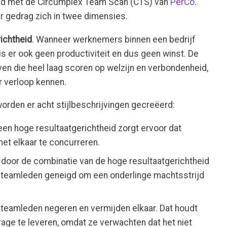
ld met de Circumplex Team Scan (CTS) van
PerCo
.
r gedrag zich in twee dimensies.
richtheid
. Wanneer werknemers binnen een bedrijf
 is er ook geen productiviteit en dus geen winst. De
jven die heel laag scoren op welzijn en verbondenheid,
er verloop kennen.
orden er acht stijlbeschrijvingen gecreëerd:
 een hoge resultaatgerichtheid zorgt ervoor dat
et elkaar te concurreren.
: door de combinatie van de hoge resultaatgerichtheid
jn teamleden geneigd om een onderlinge machtsstrijd
: teamleden negeren en vermijden elkaar. Dat houdt
age te leveren, omdat ze verwachten dat het niet