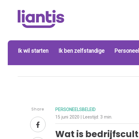
Ik wil starten
Ik ben zelfstandige
Personeel
Share
PERSONEELSBELEID
15 juni 2020
| Leestijd:
3 min.
Wat is bedrijfscul