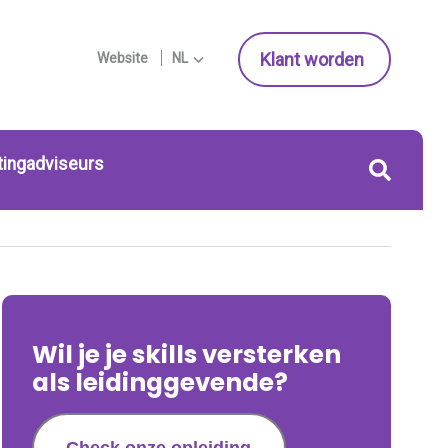
Klant worden
Website
NL
tingadviseurs
Wil je je skills versterken
als leidinggevende?
Check onze opleiding