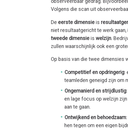
observeerbaar gedrag. Bijvoorbee
Volgens die scan uit observeerbaa
De
eerste dimensie
is
resultaatge
niet resultaatgericht te werk gaan,
tweede dimensie
is
welzijn
. Bedri
zullen waarschijnlijk ook een grot
Op basis van die twee dimensies w
Competitief en opdringerig
:
teamleden geneigd zijn om m
Ongemanierd en strijdlustig
en lage focus op welzijn zi
aan te gaan.
Ontwijkend en behoedzaam
hen tegen om een eigen bijdr