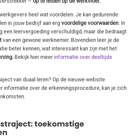
verstrekker –
op te leiden op de werkvloer.
dt werkgevers heel wat voordelen. Je kan gedurende
en in jouw bedrijf aan erg
voordelige voorwaarden
. In
ng een leervergoeding verschuldigd, maar die bedraagt
t
van een gewone werknemer. Bovendien leer je de
atie beter kennen, wat interessant kan zijn met het
rving.
Bekijk hier meer
informatie over deeltijds
raject van duaal leren? Op de nieuwe website
r informatie over de erkenningsprocedure, kan je zich
enkomsten.
traject: toekomstige
en