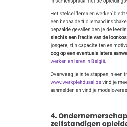
in samenspraak met de opleidings
Het stelsel ‘leren en werken’ bie
een bepaalde tijd iemand inschakel
bepaalde gevallen ben je de leerli
slechts een fractie van de loonkos
jongere, zijn capaciteiten en motiv
oog op een eventuele latere aanwe
werken en leren in België
.
Overweeg je in te stappen in een t
www.werkplekduaal.be
vind je mee
aanmelden en vind je modelovere
4. Ondernemerschaps
zelfstandigen opleid