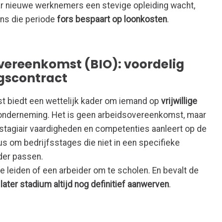
aar nieuwe werknemers een stevige opleiding wacht,
ens die periode
fors bespaart op loonkosten
.
vereenkomst (BIO): voordelig
ngscontract
 biedt een wettelijk kader om iemand op
vrijwillige
w onderneming. Het is geen arbeidsovereenkomst, maar
stagiair vaardigheden en competenties aanleert op de
dus om bedrijfsstages die niet in een specifieke
ader passen.
 te leiden of een arbeider om te scholen. En bevalt de
n
later stadium altijd nog definitief aanwerven
.