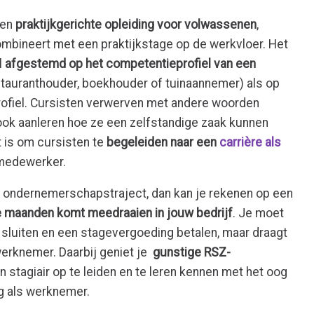
een
praktijkgerichte opleiding voor volwassenen
,
ombineert met een praktijkstage op de werkvloer. Het
l
afgestemd op het competentieprofiel van een
stauranthouder, boekhouder of tuinaannemer) als op
fiel. Cursisten verwerven met andere woorden
d ook aanleren hoe ze een zelfstandige zaak kunnen
t is om cursisten te
begeleiden naar een
carrière als
medewerker.
n ondernemerschapstraject, dan kan je rekenen op een
e maanden komt meedraaien in jouw bedrijf
. Je moet
sluiten en een stagevergoeding betalen, maar draagt
erknemer. Daarbij geniet je
gunstige RSZ-
n stagiair op te leiden en te leren kennen met het oog
g als werknemer.