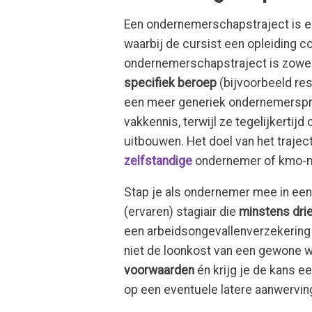
Een ondernemerschapstraject is 
waarbij de cursist een opleiding c
ondernemerschapstraject is zowe
specifiek beroep
(bijvoorbeeld re
een meer generiek ondernemerspro
vakkennis, terwijl ze tegelijkertij
uitbouwen. Het doel van het trajec
zelfstandige
ondernemer of kmo-
Stap je als ondernemer mee in ee
(ervaren) stagiair die
minstens dri
een arbeidsongevallenverzekering 
niet de loonkost van een gewone w
voorwaarden
én krijg je de kans ee
op een eventuele latere aanwervin