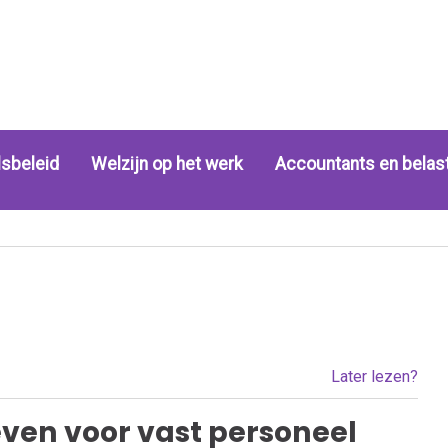
sbeleid
Welzijn op het werk
Accountants en belas
Later lezen?
even voor vast personeel