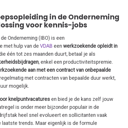
roepsopleiding in de Onderneming
lossing voor kennis-jobs
n de Onderneming (IBO) is een
je met hulp van de
VDAB
een
werkzoekende opleidt in
 die één tot zes maanden duurt, betaal je als
kerheidsbijdragen
, enkel een productiviteitspremie.
erkzoekende aan met een contract van onbepaalde
e regelmatig met contracten van bepaalde duur werkt,
uur mogelijk.
voor knelpuntvacatures
en bied je de kans zelf jouw
atregel is onder meer bijzonder populair in de
ijfstak heel snel evolueert en sollicitanten vaak
aatste trends. Maar eigenlijk is de formule