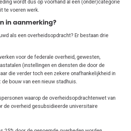
eding wordt dus op voorhand al een (onder)categorie
it te voeren werk.
n in aanmerking?
wd als een overheidsopdracht? Er bestaan drie
erken voor de federale overheid, gewesten,
statalen (instellingen en diensten die door de
ar die verder toch een zekere onafhankelijkheid in
: de bouw van een nieuw stadhuis.
tspersonen waarop de overheidsopdrachtenwet van
or de overheid gesubsidieerde universitaire
ens 25% door de genoemde overheden worden