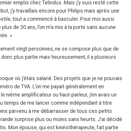
mier emploi chez Telindus. Mais j’y suis resté cette
but, j’y travaillais encore pour Philips mais après une
ostile, tout a commencé à basculer. Pour moi aussi
e plus de 30 ans, l’on m’a mis à la porte sans aucune
née. »
tialement vingt personnes, ne se compose plus que de
ait donc plus partie mais heureusement, il a plusieurs
époque où j’étais salarié. Des projets que je ne pouvais
uméro de TVA. L’on me payait généralement en
le nième amplificateur ou haut-parleur, j’en avais un
l du temps de me lancer comme indépendant à titre
moins parvenu à me débarrasser de tous ces petits
rande surprise plus ou moins sans heurts. J’ai décidé
tis. Mon épouse, qui est kinésithérapeute, fait partie