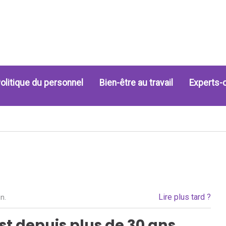
olitique du personnel
Bien-être au travail
Experts-
Lire plus tard ?
n.
st depuis plus de 30 ans