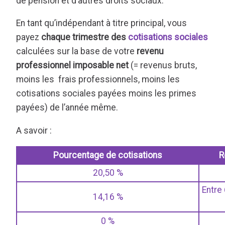
de pension et d’autres droits sociaux.
En tant qu’indépendant à titre principal, vous
payez
chaque trimestre des
cotisations sociales
calculées sur la base de votre
revenu
professionnel imposable net
(= revenus bruts,
moins les frais professionnels, moins les
cotisations sociales payées moins les primes
payées) de l’année même.
A savoir :
Pourcentage de cotisations
R
20,50 %
Entre
14,16 %
0 %