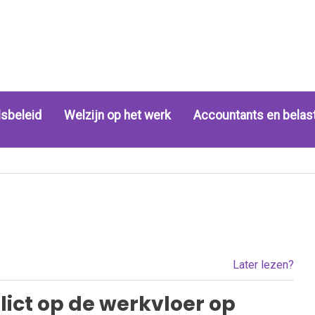
sbeleid
Welzijn op het werk
Accountants en belas
Later lezen?
flict op de werkvloer op