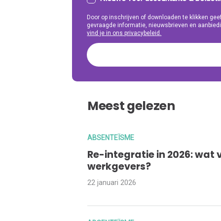
Door op inschrijven of downloaden te klikken g
gevraagde informatie, nieuwsbrieven en aanbiedi
vind je in ons privacybeleid.
Meest gelezen
ABSENTEÏSME
Re-integratie in 2026: wat 
werkgevers?
22 januari 2026