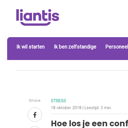
Ik wil starten
Ik ben zelfstandige
Personeel
Share
STRESS
18 oktober 2018
| Leestijd:
3 min.
Hoe los je een con