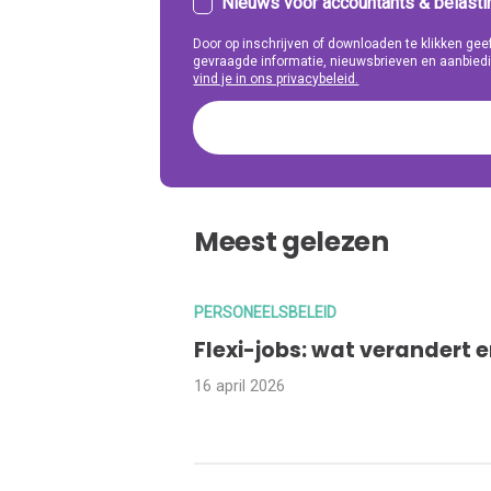
Nieuws voor accountants & belast
Door op inschrijven of downloaden te klikken g
gevraagde informatie, nieuwsbrieven en aanbiedi
vind je in ons privacybeleid.
Meest gelezen
PERSONEELSBELEID
Flexi-jobs: wat verandert 
16 april 2026