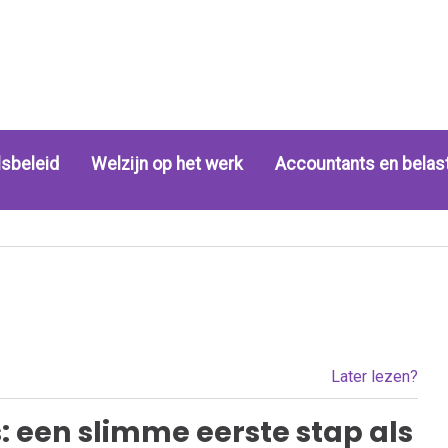
sbeleid
Welzijn op het werk
Accountants en belas
Later lezen?
s: een slimme eerste stap als