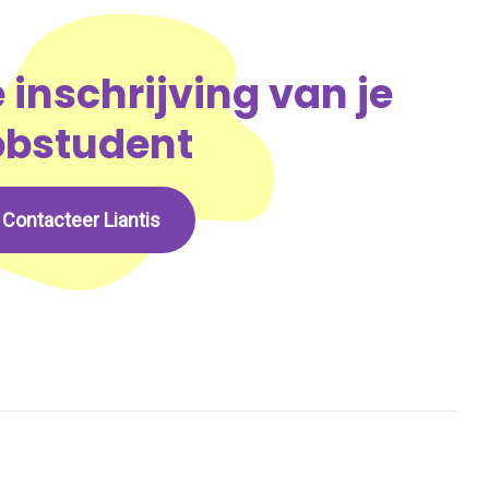
 inschrijving van je
obstudent
Contacteer Liantis