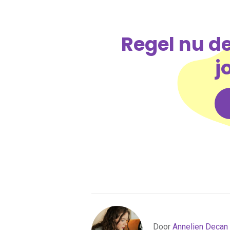
Regel nu de
j
Door
Annelien Decan