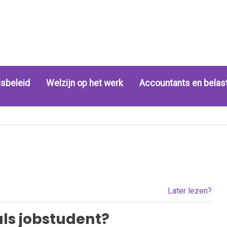
sbeleid
Welzijn op het werk
Accountants en belas
Later lezen?
ls jobstudent?