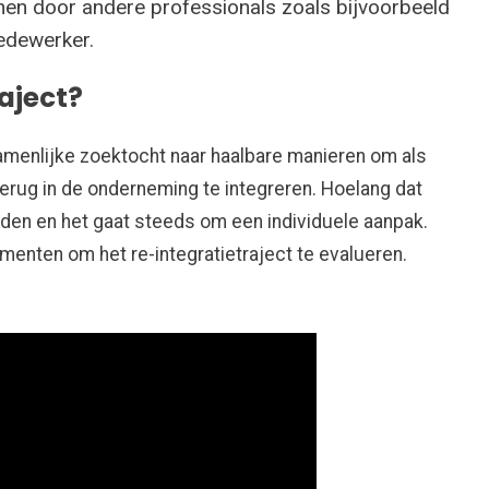
unen door andere professionals zoals bijvoorbeeld
edewerker.
aject?
menlijke zoektocht naar haalbare manieren om als
erug in de onderneming
te integreren
.
Hoelang dat
eden
en het
gaat
steeds
om een individuele aanpak
.
enten om het re-integratietraject te evalueren.