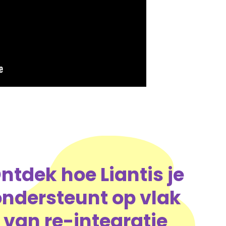
ntdek hoe Liantis je
ondersteunt op vlak
van re-integratie