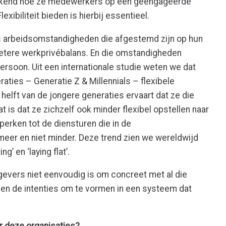
ekend hoe ze medewerkers op een geëngageerde
xibiliteit bieden is hierbij essentieel.
arbeidsomstandigheden die afgestemd zijn op hun
betere werkprivébalans. En die omstandigheden
persoon. Uit een internationale studie weten we dat
ties – Generatie Z & Millennials – flexibele
elft van de jongere generaties ervaart dat ze die
t is dat ze zichzelf ook minder flexibel opstellen naar
perken tot de diensturen die in de
eer en niet minder. Deze trend zien we wereldwijd
g’ en ‘laying flat’.
evers niet eenvoudig is om concreet met al die
 en de intenties om te vormen in een systeem dat
r deze organisaties?