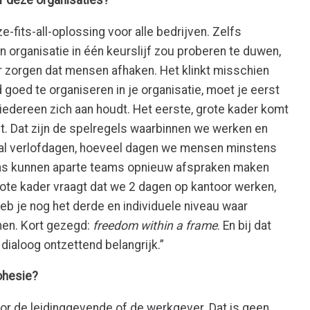
ize-fits-all-oplossing voor alle bedrijven. Zelfs
 organisatie in één keurslijf zou proberen te duwen,
r zorgen dat mensen afhaken. Het klinkt misschien
eid goed te organiseren in je organisatie, moet je eerst
edereen zich aan houdt. Het eerste, grote kader komt
t. Dat zijn de spelregels waarbinnen we werken en
ntal verlofdagen, hoeveel dagen we mensen minstens
ns kunnen aparte teams opnieuw afspraken maken
grote kader vraagt dat we 2 dagen op kantoor werken,
heb je nog het derde en individuele niveau waar
en. Kort gezegd:
freedom within a frame
. En bij dat
dialoog ontzettend belangrijk.”
ohesie?
 voor de leidinggevende of de werkgever. Dat is geen