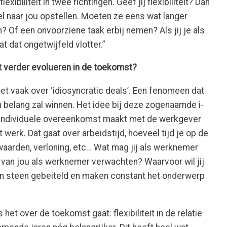
exibiliteit in twee richtingen. Geef jij flexibiliteit? Dan
l naar jou opstellen. Moeten ze eens wat langer
 Of een onvoorziene taak erbij nemen? Als jij je als
t dat ongetwijfeld vlotter.”
teit verder evolueren in de toekomst?
 het vaak over ‘idiosyncratic deals’. Een fenomeen dat
 belang zal winnen. Het idee bij deze zogenaamde i-
 individuele overeenkomst maakt met de werkgever
 werk. Dat gaat over arbeidstijd, hoeveel tijd je op de
aarden, verloning, etc… Wat mag jij als werknemer
 van jou als werknemer verwachten? Waarvoor wil jij
t in steen gebeiteld en maken constant het onderwerp
 het over de toekomst gaat: flexibiliteit in de relatie