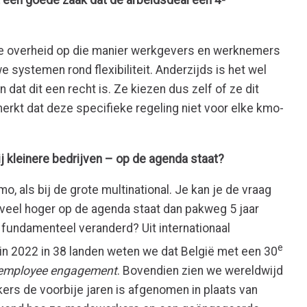
t een goede zaak dat de arbeidsdeal een 4-
t de overheid op die manier werkgevers en werknemers
 systemen rond flexibiliteit. Anderzijds is het wel
dat dit een recht is. Ze kiezen dus zelf of ze dit
erkt dat deze specifieke regeling niet voor elke kmo-
bij kleinere bedrijven – op de agenda staat?
mo, als bij de grote multinational. Je kan je de vraag
veel hoger op de agenda staat dan pakweg 5 jaar
fundamenteel veranderd? Uit internationaal
e
in 2022 in 38 landen weten we dat België met een 30
employee engagement
. Bovendien zien we wereldwijd
rs de voorbije jaren is afgenomen in plaats van