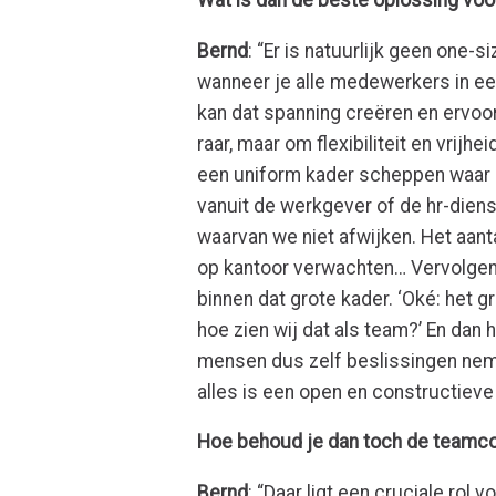
Bernd
: “Er is natuurlijk geen one-s
wanneer je alle medewerkers in een
kan dat spanning creëren en ervoo
raar, maar om flexibiliteit en vrijh
een uniform kader scheppen waar i
vanuit de werkgever of de hr-diens
waarvan we niet afwijken. Het aa
op kantoor verwachten… Vervolge
binnen dat grote kader. ‘Oké: het 
hoe zien wij dat als team?’ En dan 
mensen dus zelf beslissingen nem
alles is een open en constructieve 
Hoe behoud je dan toch de teamc
Bernd
: “Daar ligt een cruciale rol