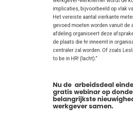
werkgever-werknemer wordt de kome
implicaties, bijvoorbeeld op vlak
Het vereiste aantal vierkante meter
gevoed moeten worden vanuit de a
afdeling organiseert deze afsprak
de plaats die hr inneemt in organi
centraler zal worden. Of zoals Les
to be in HR! (lacht).”
Nu de arbeidsdeal eindeli
gratis webinar op dond
belangrijkste nieuwighed
werkgever samen.