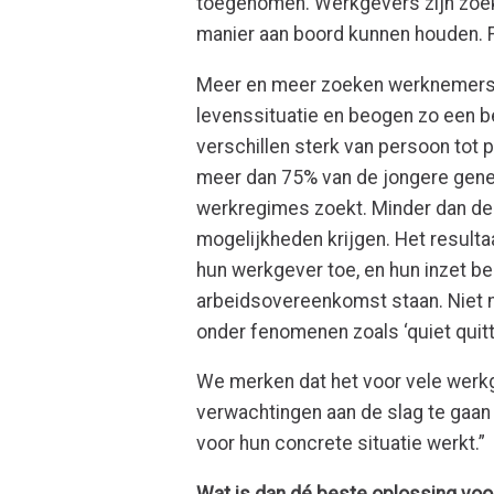
toegenomen. Werkgevers zijn zo
manier aan boord kunnen houden. Fle
Meer en meer zoeken werknemers 
levenssituatie en beogen zo een 
verschillen sterk van persoon tot 
meer dan 75% van de jongere genera
werkregimes zoekt. Minder dan de h
mogelijkheden krijgen. Het resultaa
hun werkgever toe, en hun inzet be
arbeidsovereenkomst staan. Niet m
onder fenomenen zoals ‘quiet quittin
We merken dat het voor vele werkg
verwachtingen aan de slag te gaan
voor hun concrete situatie werkt.”
Wat is dan dé beste oplossing voo