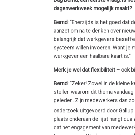
Dag Bernd, een eerste vraag: is he
dagenwerkweek mogelijk maakt?
Bernd
: “Enerzijds is het goed da
aanzet om na te denken over nieuwe
belangrijk dat werkgevers beseffen 
systeem willen invoeren. Want je m
werkgever een haalbare kaart is.”
Merk je wel dat flexibiliteit – ook 
Bernd
: “Zeker! Zowel in de kleine k
stellen waarom dit thema vandaag 
geleden. Zijn medewerkers dan zo 
onderzoek uitgevoerd door Gallup 
plaats onderaan de lijst hangt qua
dat het engagement van medewerke