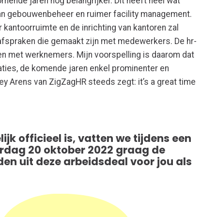
nde jaren nóg belangrijker. Dit heeft heel wat
 van gebouwenbeheer en ruimer facility management.
 kantoorruimte en de inrichting van kantoren zal
fspraken die gemaakt zijn met medewerkers. De hr-
en met werknemers. Mijn voorspelling is daarom dat
saties, de komende jaren enkel prominenter en
ley Arens van ZigZagHR steeds zegt: it’s a great time
jk officieel is, vatten we tijdens een
erdag 20 oktober 2022 graag de
en uit deze arbeidsdeal voor jou als