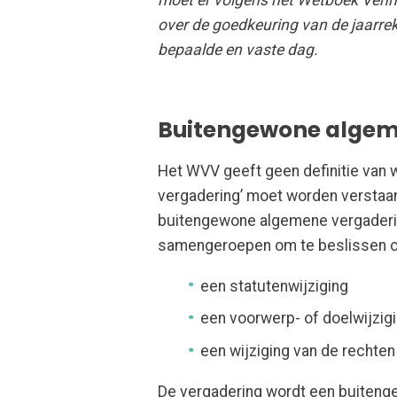
moet er volgens het Wetboek Venn
over de goedkeuring van de jaarrek
bepaalde en vaste dag.
Buitengewone algem
Het WVV geeft geen definitie van
vergadering’ moet worden verstaa
buitengewone algemene vergaderi
samengeroepen om te beslissen 
een statutenwijziging
een voorwerp- of doelwijzig
een wijziging van de rechte
De vergadering wordt een buiten