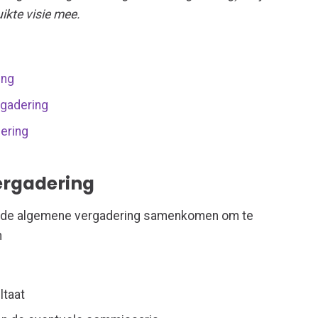
uikte visie mee.
ing
gadering
ering
rgadering
de algemene vergadering samenkomen om te
n
ltaat