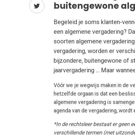
buitengewone al
Begeleid je soms klanten-venn
een algemene vergadering? Dan
soorten algemene vergaderinge
vergadering, worden er versch
bijzondere, buitengewone of s
jaarvergadering … Maar wannee
Vóór we je wegwijs maken in de ve
hetzelfde orgaan is dat een besli
algemene vergadering is samengest
agenda van de vergadering, wordt 
*In de rechtsleer bestaat er geen 
verschillende termen (met uitzond