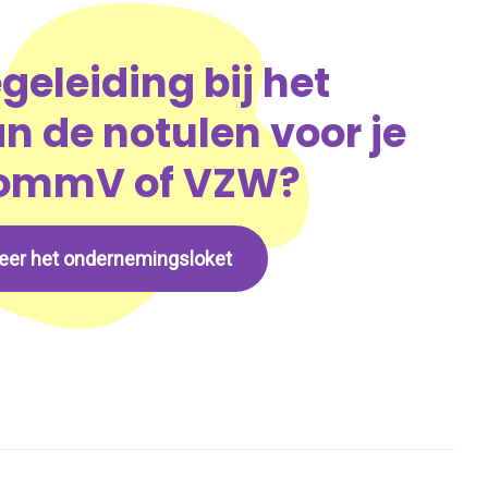
egeleiding bij het
n de notulen voor je
CommV of VZW?
eer het ondernemingsloket