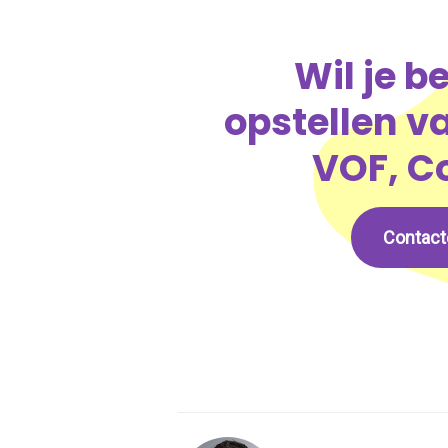
Wil je b
opstellen va
VOF, 
Contact