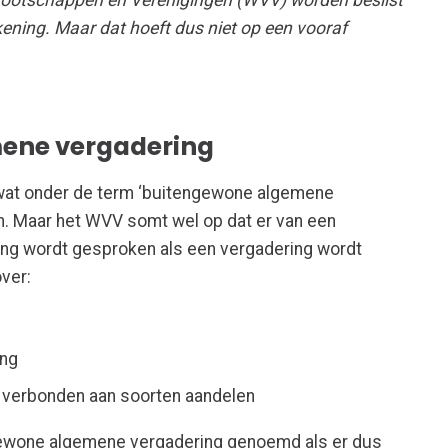
ootschappen en Verenigingen (WVV) worden beslist
ening. Maar dat hoeft dus niet op een vooraf
ene vergadering
 wat onder de term ‘buitengewone algemene
n. Maar het WVV somt wel op dat er van een
ng wordt gesproken als een vergadering wordt
over:
ing
n verbonden aan soorten aandelen
gewone algemene vergadering genoemd als er dus