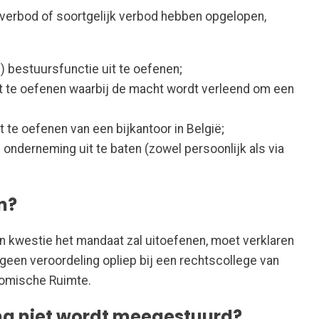
erbod of soortgelijk verbod hebben opgelopen,
) bestuursfunctie uit te oefenen;
t te oefenen waarbij de macht wordt verleend om een
 te oefenen van een bijkantoor in België;
nderneming uit te baten (zowel persoonlijk als via
en?
 kwestie het mandaat zal uitoefenen, moet verklaren
een veroordeling opliep bij een rechtscollege van
nomische Ruimte.
ing niet wordt meegestuurd?