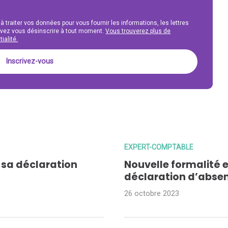
 à traiter vos données pour vous fournir les informations, les lettres
uvez vous désinscrire à tout moment.
Vous trouverez plus de
ialité.
EXPERT-COMPTABLE
r sa déclaration
Nouvelle formalité e
déclaration d’absen
26 octobre 2023