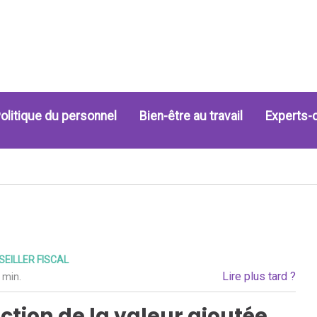
olitique du personnel
Bien-être au travail
Experts-
EILLER FISCAL
Lire plus tard ?
 min.
nction de la valeur ajoutée