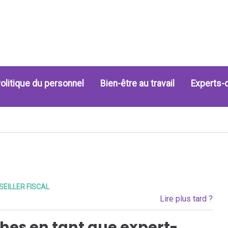
olitique du personnel
Bien-être au travail
Experts-
EILLER FISCAL
Lire plus tard ?
hes en tant que expert-