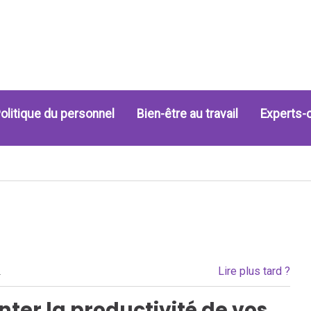
olitique du personnel
Bien-être au travail
Experts-
Lire plus tard ?
.
r la productivité de vos