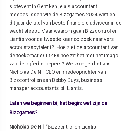
slotevent
in Gent
kan je als accountant
meebeslissen wie d
e
Bizzgames
2024
wint
en
dit jaar
de titel van beste financiële adviseur in de
wacht sleept.
Maar
waarom gaan
Bizzcontrol
en
Liantis
voor de tweede keer op zoek naar vers
accountancytalent?
Hoe ziet de accountant van
de toekomst eruit?
En
hoe zit het met het imago
van de cijferberoepers?
We vroegen het aan
Nic
h
olas De
Nil
, CEO en medeoprichter van
Bizzcontrol
en aan
Debby Buys
,
business
manager accountants
bij
Liantis
.
Laten we beginnen bij het begin: wat zijn de
Bizzgames?
Nicholas De Nil
: “Bizzcontrol en Liantis