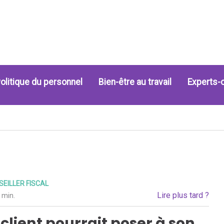
olitique du personnel
Bien-être au travail
Experts-
EILLER FISCAL
Lire plus tard ?
 min.
client pourrait poser à son