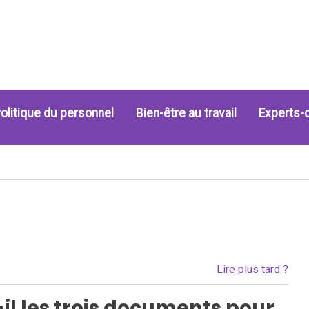
olitique du personnel
Bien-être au travail
Experts-
Lire plus tard ?
t-il les trois documents pour