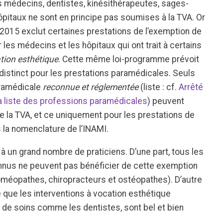
s médecins, dentistes, kinésithérapeutes, sages-
ôpitaux ne sont en principe pas soumises à la TVA. Or
015 exclut certaines prestations de l’exemption de
es médecins et les hôpitaux qui ont trait à certains
ation esthétique
. Cette même loi-programme prévoit
istinct pour les prestations paramédicales. Seuls
aramédicale
reconnue et réglementée
(liste : cf.
Arrêté
 la liste des professions paramédicales
) peuvent
e la TVA, et ce uniquement pour les prestations de
 la nomenclature de l’INAMI.
u à un grand nombre de praticiens. D’une part, tous les
nnus ne peuvent pas bénéficier de cette exemption
méopathes, chiropracteurs et ostéopathes). D’autre
e que les interventions à vocation esthétique
s de soins comme les dentistes, sont bel et bien