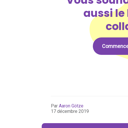
Vous souha
aussi le
coll
Commencez a
Par
Aaron Götze
17 décembre 2019