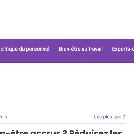
olitique du personnel
Bien-être au travail
Experts-
Lire plus tard ?
 min.
en-être accrus ? Réduisez les