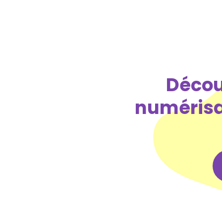
Décou
numérisat